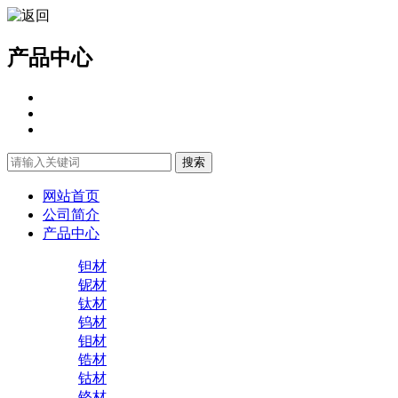
产品中心
网站首页
公司简介
产品中心
钽材
铌材
钛材
钨材
钼材
锆材
钴材
铬材