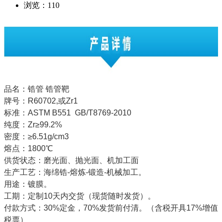
浏览：
110
品名：锆管 锆管靶
牌号：R60702,或Zr1
标准：ASTM B551 GB/T8769-2010
纯度：Zr≥99.2%
密度：≥6.51g/cm3
熔点：1800℃
供货状态：磨光面、抛光面、机加工面
生产工艺：海绵锆-熔炼-锻造-机械加工。
用途：镀膜。
工期：定制10天内交货（现货随时发货）。
付款方式：30%定金，70%发货前付清。（含税开具17%增值
税票）