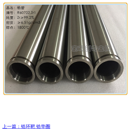
上一篇：锆环靶 锆垫圈